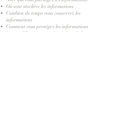
Où sont stockées les informations
Combien de temps vous conservez les
informations
Comment vous protégez les informations
Les modifications ou mises à jour de la
Politique de confidentialité.
Cliquez ici
pour obtenir des informations
plus détaillées sur la création de votre
politique de confidentialité.
Pickles & Poppies Production Services
Mentions légales
nadine@picnpop.com